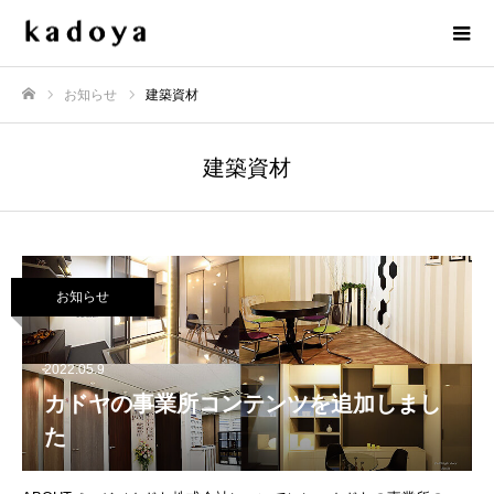
お知らせ
建築資材
ホーム
建築資材
お知らせ
2022.05.9
カドヤの事業所コンテンツを追加しまし
た